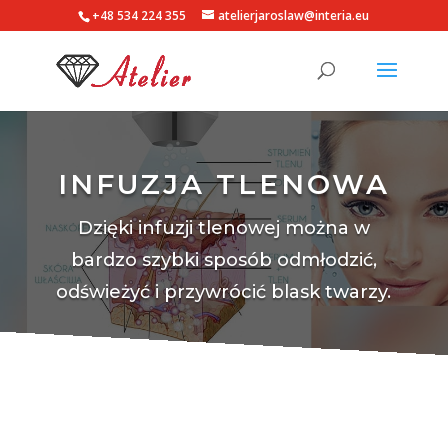
+48 534 224 355
atelierjaroslaw@interia.eu
INFUZJA TLENOWA
Dzięki infuzji tlenowej można w
bardzo szybki sposób odmłodzić,
odświeżyć i przywrócić blask twarzy.