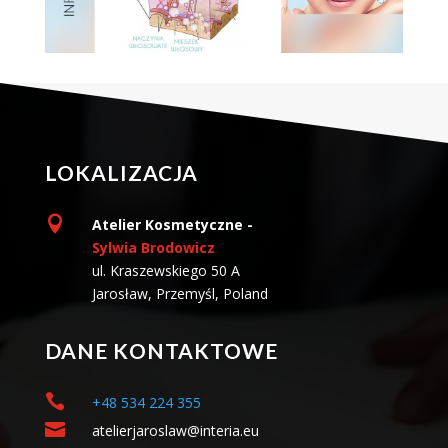
LOKALIZACJA

Atelier Kosmetyczne -
Sylwia Brodowicz
ul. Kraszewskiego 50 A
Jarosław, Przemyśl, Poland
DANE KONTAKTOWE

+48 534 224 355

atelierjaroslaw@interia.eu